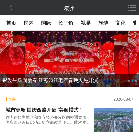

泰州
首页
国内
国际
长三角
视界
旅游
文化
专
银发生辉闹新春 江苏靖江老年春晚火热开演
泰兴
2026-08-07
城市更新 国庆西路开启“美颜模式”
作为连接主城区和泰兴经济开发区的交通要道，
国庆西路近日启动沿街立面改造项目。此次改造
纳入全市“惠民城建”计划，旨在消除安全隐患，
改善沿街面貌和人居环境。据了解，国庆西路部
分路段建筑建成时间较长，外墙粉