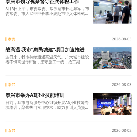
泰兴市领导视察督导征兵体检工作
8月3日上午，市委常委、常务副市长毛戴军，市
委常委、市人武部部长李小波赴市征兵体检站，
督导检查夏季征兵体检工作开展情况，看望慰问
参
泰兴
2026-08-03
战高温 我市“惠民城建”项目加速推进
连日来，我市持续遭遇高温天气。广大城市建设
者不惧高温“烤”验，坚守施工一线，抢工期、抓
进度、保质量，全力推动城市基础设施建设提速
泰兴
2026-08-03
泰兴市举办AI职业技能培训
日前，我市电商服务中心组织开展AI职业技能专
项培训，聚焦热门实用技术，助力参训人员提升
AIGC实操能力与就业创业本领。本次培训以“AI
泰兴
2026-08-02