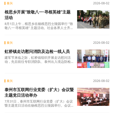
泰兴
2026-08-02
根思乡开展“致敬八一·寻根英雄”主题
活动
8月1日上午，根思乡在杨根思烈士陵园举行 “致
敬八一·寻根英雄” 主题活动。社会各界人士齐聚
英雄故里，共同缅怀特级战斗英雄杨根思
泰兴
2026-08-02
虹桥镇走访慰问消防及边检一线人员
建军节来临之际，虹桥镇组织开展走访慰问活
动，先后前往专职消防队、泰州出入境边防检查
站执勤二队，向坚守一线的消防救援人员和边检
民
泰兴
2026-08-02
泰州市互联网行业党委（扩大）会议暨
主题党日活动举办
7月31日，泰州市互联网行业党委（扩大）会议
暨主题党日活动在杨根思烈士陵园举行。会议要
求全市互联网行业深入学习贯彻习近平总书记关