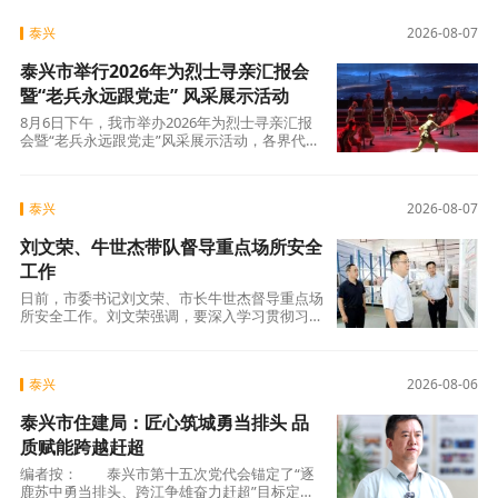
泰兴
2026-08-07
泰兴市举行2026年为烈士寻亲汇报会
暨“老兵永远跟党走” 风采展示活动
8月6日下午，我市举办2026年为烈士寻亲汇报
会暨“老兵永远跟党走”风采展示活动，各界代表
齐聚一堂，追忆革命先烈、致敬退役军人、传承
红色初心。省、泰州市退役军人事务局相关负责
人，市委常委、政法委书记肖
泰兴
2026-08-07
刘文荣、牛世杰带队督导重点场所安全
工作
日前，市委书记刘文荣、市长牛世杰督导重点场
所安全工作。刘文荣强调，要深入学习贯彻习近
平总书记关于安全生产的重要论述，牢固树立安
全发展理念，压实安全责任链条，以“时时放心
不下”的责任感抓实抓细重点领域安
泰兴
2026-08-06
泰兴市住建局：匠心筑城勇当排头 品
质赋能跨越赶超
编者按： 泰兴市第十五次党代会锚定了“逐
鹿苏中勇当排头、跨江争雄奋力赶超”目标定