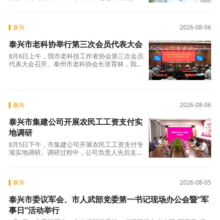
位，全市上下迅速掀起学习贯彻党代会精神的热
潮。专栏《逐鹿苏中勇当排头、跨江争雄奋力赶
超》，对话乡镇（街道）、开发园区、
泰兴
2026-08-06
泰兴市老科协举行第三次会员代表大会
8月6日上午，我市老科技工作者协会第三次会员
代表大会召开。泰州市老科协会长张育林，我市
市委副书记冀建军出席会议。会议选举产生市老
科协新一届领导班子，新当选会长王中先作表态
发言。冀建军对市老科协下一步工
泰兴
2026-08-06
泰兴市集建公司开展农民工工资支付实
地调研
8月5日下午，市集建公司开展农民工工资支付专
项实地调研。调研过程中，公司负责人先后走访
城区相关合作银行及各在建项目施工现场，重点
核查农民工工资专户开设、薪资按月足额发放等
政策落实情况，精准摸排项目薪资
泰兴
2026-08-05
泰兴市委议军会、市人武部党委第一书记现场办公会暨“军
事日”活动举行