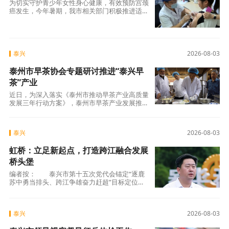
为切实守护青少年女性身心健康，有效预防宫颈
癌发生，今年暑期，我市相关部门积极推进适龄
女孩免费HPV疫苗接种工作，扎实筑牢青少年健
康屏障，获得广大学生及家长的认可与支持。据
了解，HPV疫苗是预防人乳头瘤
泰兴
2026-08-03
泰州市早茶协会专题研讨推进“泰兴早
茶”产业
近日，为深入落实《泰州市推动早茶产业高质量
发展三年行动方案》，泰州市早茶产业发展推进
会在我市召开，以专业指导赋能泰兴早茶产业标
泰兴
2026-08-03
虹桥：立足新起点，打造跨江融合发展
桥头堡
编者按： 泰兴市第十五次党代会锚定“逐鹿
苏中勇当排头、跨江争雄奋力赶超”目标定位，
明确了“五个坚持”基本要求和“四个全力”
泰兴
2026-08-03