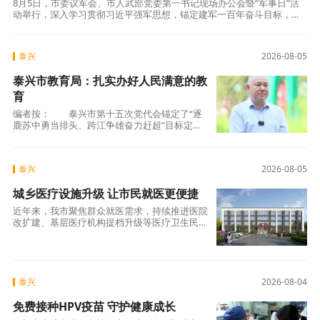
8月5日，市委议军会、市人武部党委第一书记现场办公会暨“军事日”活
动举行，深入学习贯彻习近平强军思想，锚定建军一百年奋斗目标，推
动国防动员和后备力量建设等领域重点问题有效解决，不断开创全市党
管武装工作
泰兴
2026-08-05
泰兴市教育局：扎实办好人民满意的教
育
编者按： 泰兴市第十五次党代会锚定了“逐
鹿苏中勇当排头、跨江争雄奋力赶超”目标定
位，全市上下迅速掀起学习贯彻党代会精神的热
潮。专栏《逐鹿苏中勇当排头、跨江争雄奋力赶
超》，对话乡镇（街道）、开发园区、
泰兴
2026-08-05
城乡医疗设施升级 让市民就医更便捷
近年来，我市聚焦群众就医需求，持续推进医院
改扩建、基层医疗机构提档升级等医疗卫生民生
工程，不断优化医疗资源布局、完善基层医疗服
务体系，提升群众就医获得感与幸福感。日前，
延令街道大生社区卫生服务中心原址
泰兴
2026-08-04
免费接种HPV疫苗 守护健康成长